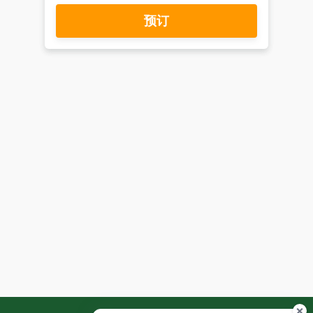
场。
预订
无
论
是
热
门
活
动、
美
食，
还
是
其
他
任
何
问
题，
都
可
以