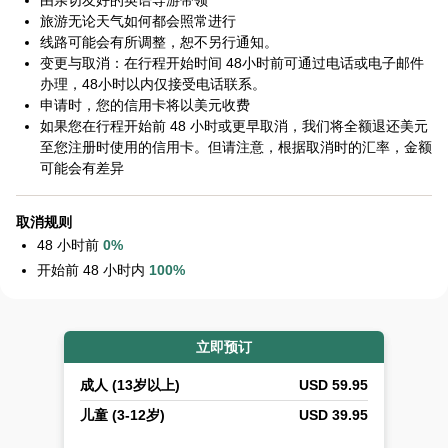
由亲切友好的英语导游带领
旅游无论天气如何都会照常进行
线路可能会有所调整，恕不另行通知。
变更与取消：在行程开始时间 48小时前可通过电话或电子邮件
办理，48小时以内仅接受电话联系。
申请时，您的信用卡将以美元收费
如果您在行程开始前 48 小时或更早取消，我们将全额退还美元
至您注册时使用的信用卡。但请注意，根据取消时的汇率，金额
可能会有差异
Aki –
取消规则
KUALOA
48 小时前
0%
RANCH
Navigator
开始前 48 小时内
100%
欢
迎
来
立即预订
到
古
成人 (13岁以上)
USD 59.95
兰
尼
儿童 (3-12岁)
USD 39.95
牧