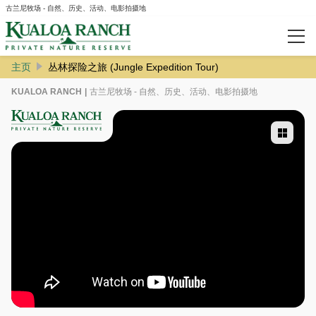
古兰尼牧场 - 自然、历史、活动、电影拍摄地
主页
丛林探险之旅 (Jungle Expedition Tour)
查看记录
KUALOA RANCH
古兰尼牧场 - 自然、历史、活动、电影拍摄地
详情
公司介绍
常见问题
Group・Events CN
Weddings CN
Education CN
Contact Us CN