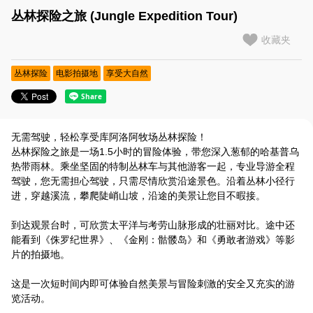
丛林探险之旅 (Jungle Expedition Tour)
Shuttle Bus CH 接送巴士
收藏夹
Malama Program MALAMA（玛拉玛）体验
丛林探险
电影拍摄地
享受大自然
参加日期为5月31日之前的预订请点击这里
无需驾驶，轻松享受库阿洛阿牧场丛林探险！
丛林探险之旅是一场1.5小时的冒险体验，带您深入葱郁的哈基普乌
热带雨林。乘坐坚固的特制丛林车与其他游客一起，专业导游全程
驾驶，您无需担心驾驶，只需尽情欣赏沿途景色。沿着丛林小径行
进，穿越溪流，攀爬陡峭山坡，沿途的美景让您目不暇接。
到达观景台时，可欣赏太平洋与考劳山脉形成的壮丽对比。途中还
能看到《侏罗纪世界》、《金刚：骷髅岛》和《勇敢者游戏》等影
片的拍摄地。
这是一次短时间内即可体验自然美景与冒险刺激的安全又充实的游
览活动。