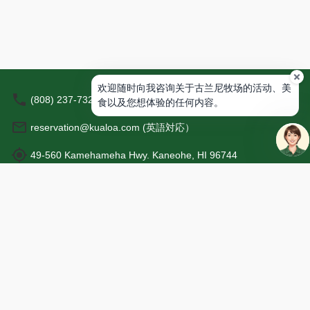
问
秘密岛海滩活动-半日
题，
都
秘密岛海滩活动-全天（含午餐）
可
以
随
欢迎随时向我咨询关于古兰尼牧场的活动、美
Malama体验之旅
(808) 237-7321（英語対応）
时
食以及您想体验的任何内容。
咨
活动
reservation@kualoa.com (英語対応）
询
我
团体方案
49-560 Kamehameha Hwy. Kaneohe, HI 96744
们。
婚礼
营业时间：7:30 - 18:00
教育旅行
输
玛拉玛体验项目（团队・团体专用）
入
消
信息
息
©
2026
NutmegLabs Inc.
记录
新建
关于库阿罗亚牧场