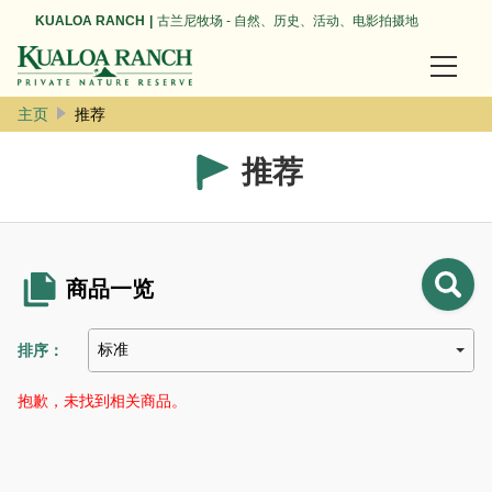
KUALOA RANCH
古兰尼牧场 - 自然、历史、活动、电影拍摄地
主页
推荐
首页
推荐
活动 / 观光
【最受欢迎】体验套餐（含午餐）
古阿洛亚半日套餐（含午餐）
商品一览
骑马套餐（含午餐）
排序：
Aki –
电影拍摄地和牧场之旅
KUALOA
抱歉，未找到相关商品。
RANCH
UTV猛禽之旅 (UTV Raptor Tour)
Navigator
欢
迎
UTV 之旅（带司机导游）(UTV Ride-Along Tour)